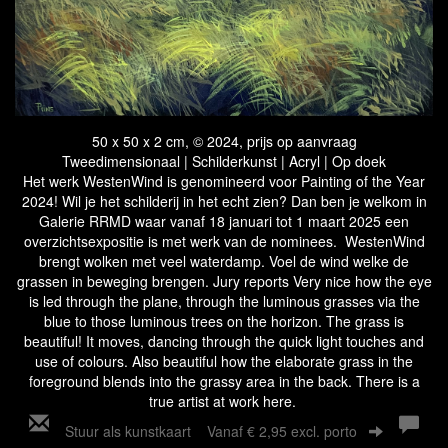
50 x 50 x 2 cm, © 2024, prijs op aanvraag
Tweedimensionaal | Schilderkunst | Acryl | Op doek
Het werk WestenWind is genomineerd voor Painting of the Year
2024! Wil je het schilderij in het echt zien? Dan ben je welkom in
Galerie RRMD waar vanaf 18 januari tot 1 maart 2025 een
overzichtsexpositie is met werk van de nominees. WestenWind
brengt wolken met veel waterdamp. Voel de wind welke de
grassen in beweging brengen. Jury reports Very nice how the eye
is led through the plane, through the luminous grasses via the
blue to those luminous trees on the horizon. The grass is
beautiful! It moves, dancing through the quick light touches and
use of colours. Also beautiful how the elaborate grass in the
foreground blends into the grassy area in the back. There is a
true artist at work here.
Stuur als kunstkaart
Vanaf € 2,95 excl. porto