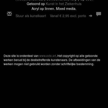
Getoond op
Kunst in het Ziekenhuis
Acryl op linnen. Mixed media.
Stuur als kunstkaart
Vanaf € 2,95 excl. porto
Deze site is onderdeel van
www.exto.art
. Het copyright op alle getoonde
werken berust bij de desbetreffende kunstenaars. De afbeeldingen van de
werken mogen niet gebruikt worden zonder schriftelijke toestemming.