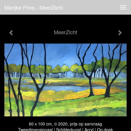
Marijke Prins - MeerZicht
Tog
navi
MeerZicht
60 x 100 cm, © 2020, prijs op aanvraag
Tweedimensionaal | Schilderkunst | Acryl | Op doek