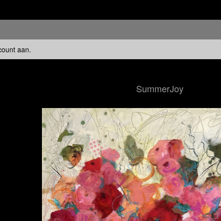
count aan
.
SummerJoy