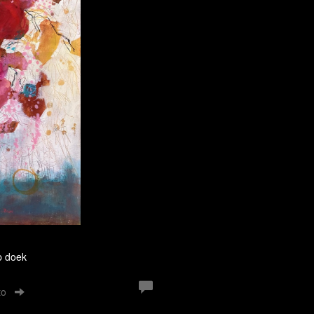
p doek
to