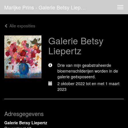
Marijke Prins - Galerie Betsy Liepertz
Tog
navi
Alle exposities
Galerie Betsy
Liepertz
Drie van mijn geabstraheerde
bloemenschilderijen worden in de
galerie geëxposeerd.
2 oktober 2022 tot en met 1 maart
2023
Adresgegevens
Galerie Betsy Liepertz